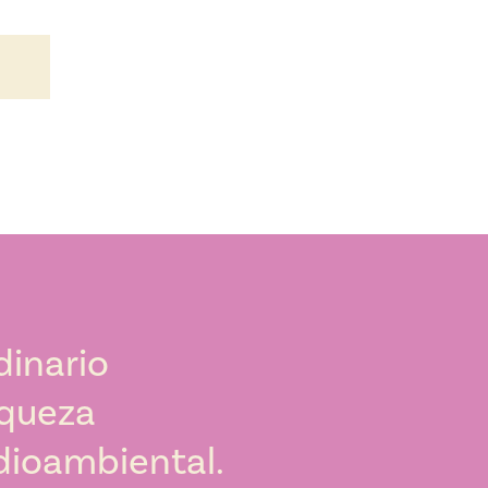
dinario
iqueza
edioambiental.