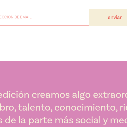
enviar
dición creamos algo extraor
ro, talento, conocimiento, r
s de la parte más social y m