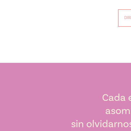
Cada e
asomb
sin olvidarno