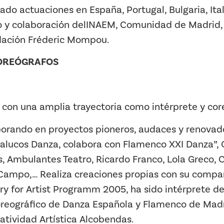
do actuaciones en España, Portugal, Bulgaria, Itali
yo y colaboración delINAEM, Comunidad de Madrid
dación Fréderic Mompou.
COREÓGRAFOS
l con una amplia trayectoria como intérprete y cor
orando en proyectos pioneros, audaces y renovado
lucos Danza, colabora con Flamenco XXI Danza”, C
s, Ambulantes Teatro, Ricardo Franco, Lola Greco, 
 Campo,… Realiza creaciones propias con su comp
y for Artist Programm 2005, ha sido intérprete de
eográfico de Danza Española y Flamenco de Madri
atividad Artística Alcobendas.